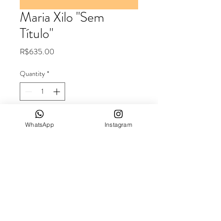
Maria Xilo "Sem
Título"
Price
R$635.00
Quantity
*
Add to Cart
WhatsApp
Instagram
Dimensões externas 40x50cm
(Paspatur)
Dimensões internas 28,5x38,5cm
2023
Gravura impressão em fine art
Tiragem: 15