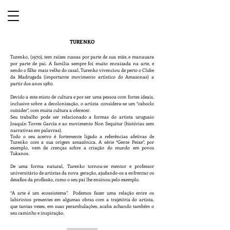
TURENKO
Turenko, (1970), tem raízes russas por parte de sua mãe, e manauara
por parte de pai. A família sempre foi muito enraizada na arte, e
sendo o filho mais velho do casal, Turenko vivenciou de perto o Clube
da Madrugada (importante movimento artístico do Amazonas) a
partir dos anos 1980.
Devido a este misto de cultura e por ser uma pessoa com fortes ideais,
inclusive sobre a decolonização, o artista considera-se um “caboclo
outsider”, com muita cultura a oferecer.
Seu trabalho pode ser relacionado a formas do artista uruguaio
Joaquín Torres García e ao movimento Non Sequitur (histórias sem
narrativas em palavras).
Todo o seu acervo é fortemente ligado a referências afetivas de
Turenko com a sua origem amazônica. A série “Gente Peixe”, por
exemplo, vem de crenças sobre a criação do mundo em povos
Tukanos.
De uma forma natural, Turenko tornou-se mentor e professor
universitário de artistas da nova geração, ajudando-os a enfrentar os
desafios da profissão, como o seu pai lhe ensinou pelo exemplo.
“A arte é um ecossistema”. Podemos fazer uma relação entre os
labirintos presentes em algumas obras com a trajetória do artista,
que tantas vezes, em suas perambulações, acaba achando também o
seu caminho e inspiração.