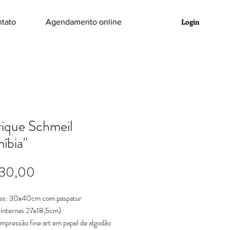
Login
tato
Agendamento online
ique Schmeil
íbia"
Preço
530,00
es: 30x40cm com paspatur
 internas 27x18,5cm)
impressão fine art em papel de algodão