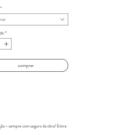
onclusão: 2019
*
 3 para cada tamanho
onar
de
*
comprar
ação - sempre com seguro da obra! Entre