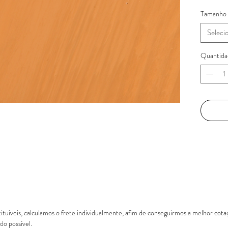
Ano de c
Tamanho
Tiragem:
Seleci
Quantida
uíveis, calculamos o frete individualmente, afim de conseguirmos a melhor cot
o possível.