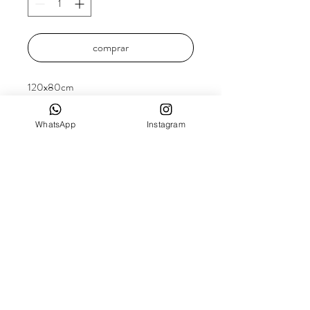
comprar
120x80cm
Tinta para muro (Latéx) e detalhes em
spray.
WhatsApp
Instagram
2022
FRETE
Como trabalhamos com produtos
insubstituíveis, calculamos o frete
individualmente, afim de conseguirmos a
melhor cotação - sempre com seguro da
obra! Entre em contato e responderemos
o mais rápido possível.
Odisseia galeria - CNPJ:
44.901.623
/0001-00- Rua Padre Anchieta, 2348 sala 1107 -
Curitiba, PR
80730-000
- Telefone:
(41) 99208-1385