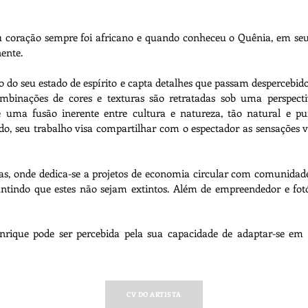
u coração sempre foi africano e quando conheceu o Quênia, em seu
nente.
 do seu estado de espírito e capta detalhes que passam despercebid
 combinações de cores e texturas são retratadas sob uma perspec
e uma fusão inerente entre cultura e natureza, tão natural e 
o, seu trabalho visa compartilhar com o espectador as sensações v
s, onde dedica-se a projetos de economia circular com comunidade
antindo que estes não sejam extintos. Além de empreendedor e fotó
enrique pode ser percebida pela sua capacidade de adaptar-se em 
CV DO ARTISTA