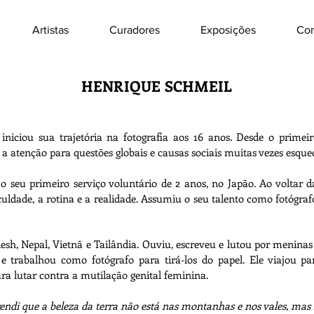
Artistas
Curadores
Exposições
Con
HENRIQUE SCHMEIL
 iniciou sua trajetória na fotografia aos 16 anos. Desde o pr
 a atenção para questões globais e causas sociais muitas vezes esque
o seu primeiro serviço voluntário de 2 anos, no Japão. Ao voltar 
uldade, a rotina e a realidade. Assumiu o seu talento como fotógraf
desh, Nepal, Vietnã e Tailândia. Ouviu, escreveu e lutou por meninas 
s e trabalhou como fotógrafo para tirá-los do papel. Ele viajou pa
a lutar contra a mutilação genital feminina.
rendi que a beleza da terra não está nas montanhas e nos vales, ma