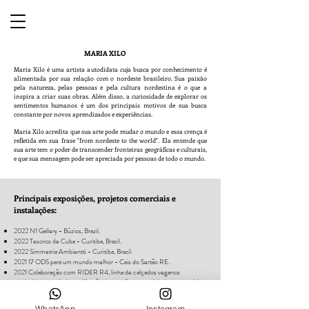
MARIA XILO
Maria Xilo é uma artista autodidata cuja busca por conhecimento é
alimentada por sua relação com o nordeste brasileiro. Sua paixão
pela natureza, pelas pessoas e pela cultura nordestina é o que a
inspira a criar suas obras. Além disso, a curiosidade de explorar os
sentimentos humanos é um dos principais motivos de sua busca
constante por novos aprendizados e experiências.
Maria Xilo acredita que sua arte pode mudar o mundo e essa crença é
refletida em sua frase "from nordeste to the world". Ela entende que
sua arte tem o poder de transcender fronteiras geográficas e culturais,
e que sua mensagem pode ser apreciada por pessoas de todo o mundo.
Principais exposições, projetos comerciais e
instalações:
2022 N1 Gallery - Búzios, Brazil.
2022 Tesoros de Cuba - Curitiba, Brazil.
2022 Simmetria Ambientti - Curitiba, Brazil.
2021 17 ODS para um mundo melhor - Cais do Sertão RE.
2021 Colaboração com RIDER R4, linha de calçados veganos
produzidos a partir da reutilização de garrafas pet recicladas e material
feito a partir da cana-de-açucar.
2021 ONU - For a Better World campaign.
WhatsApp
Instagram