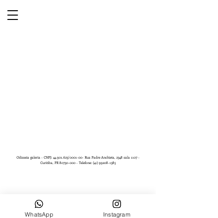
Odisseia galeria - CNPJ:
44.901.623
/0001-00- Rua Padre Anchieta, 2348 sala 1107 -
Curitiba, PR
80730-000
- Telefone:
(41) 99208-1385
WhatsApp
Instagram